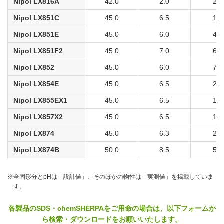
Nipol LX816A
42.0
2.0
20
Nipol LX851C
45.0
6.5
18
Nipol LX851E
45.0
6.0
45
Nipol LX851F2
45.0
7.0
64
Nipol LX852
45.0
6.0
78
Nipol LX854E
45.0
6.5
20
Nipol LX855EX1
45.0
6.5
16
Nipol LX857X2
45.0
6.5
19
Nipol LX874
45.0
6.3
23
Nipol LX874B
50.0
8.5
52
※
全固形分とpHは「設計値」、そのほかの物性は「実測値」を掲載していま
す。
各製品のSDS・chemSHERPAをご用命の場合は、以下フォームか
ら検索・ダウンロードをお願いいたします。