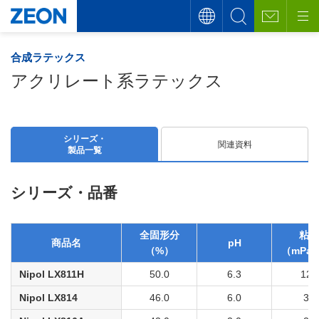
合成ラテックス
アクリレート系ラテックス
シリーズ・
関連資料
製品一覧
シリーズ・品番
全固形分
粘度
商品名
pH
（%）
（mPa
Nipol LX811H
50.0
6.3
129
Nipol LX814
46.0
6.0
33