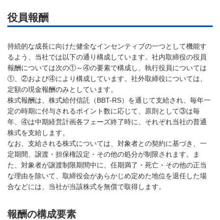
役員報酬
持続的な成長に向けた健全なインセンティブの一つとして機能す
るよう、当社では以下の通り構成しています。社内取締役の役員
報酬については次の①～④の要素で構成し、執行役員については
①、②および④により構成しています。社外取締役については、
定額の現金報酬のみとしています。
株式報酬は、株式給付信託（BBT-RS）を通じて支給され、毎年一
定の時期に付与されるポイント数に応じて、原則として③は毎
年、④は中期経営計画各フェーズ終了時に、それぞれ当社の普通
株式を支給します。
なお、支給される株式については、対象者との契約に基づき、一
定期間、譲渡・担保権設定・その他の処分が制限されます。ま
た、対象者が譲渡制限期間中に、任期満了・死亡・その他の正当
な理由を除いて、取締役会があらかじめ定めた地位を退任した場
合などには、当社が当該株式を無償で取得します。
報酬の構成要素