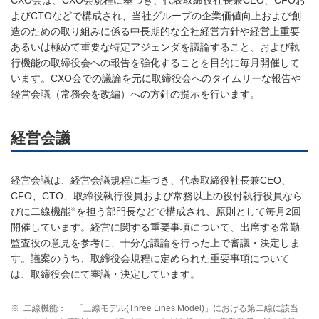
CXO会は、CXO会規程に基づき、代表取締役社長兼CEO、CFOお
よびCTOなどで構成され、当社グループの企業価値向上および創
造のための取り組みに係る中長期的な全社経営方針や経営上重要
あるいは極めて重要な特定アジェンダを議論すること、および執
行機能の取締役会への報告を強化することを目的に毎月開催して
います。CXO会での議論を元に取締役会へのタイムリーな報告や
経営会議（常務会を改編）への方針の提示を行います。
経営会議
経営会議は、経営会議規程に基づき、代表取締役社長兼CEO、
CFO、CTO、取締役執行役員および常務以上の役付執行役員なら
※
びに二線機能
を担う部門長などで構成され、原則として毎月2回
開催しています。経営に関する重要事項について、出席する常勤
監査役の意見を参考に、十分な議論を行った上で審議・決定しま
す。議案のうち、取締役会規程に定められた重要事項について
は、取締役会にて審議・決定しています。
※
二線機能： 「三線モデル(Three Lines Model)」における第二線に該当