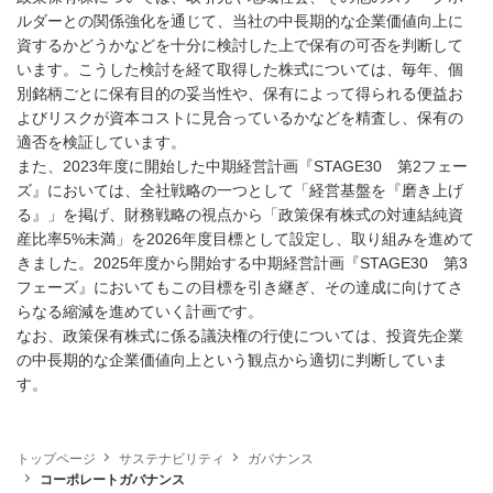
ルダーとの関係強化を通じて、当社の中長期的な企業価値向上に
資するかどうかなどを十分に検討した上で保有の可否を判断して
います。こうした検討を経て取得した株式については、毎年、個
別銘柄ごとに保有目的の妥当性や、保有によって得られる便益お
よびリスクが資本コストに見合っているかなどを精査し、保有の
適否を検証しています。
また、2023年度に開始した中期経営計画『STAGE30 第2フェー
ズ』においては、全社戦略の一つとして「経営基盤を『磨き上げ
る』」を掲げ、財務戦略の視点から「政策保有株式の対連結純資
産比率5%未満」を2026年度目標として設定し、取り組みを進めて
きました。2025年度から開始する中期経営計画『STAGE30 第3
フェーズ』においてもこの目標を引き継ぎ、その達成に向けてさ
らなる縮減を進めていく計画です。
なお、政策保有株式に係る議決権の行使については、投資先企業
の中長期的な企業価値向上という観点から適切に判断していま
す。
トップページ
サステナビリティ
ガバナンス
コーポレートガバナンス