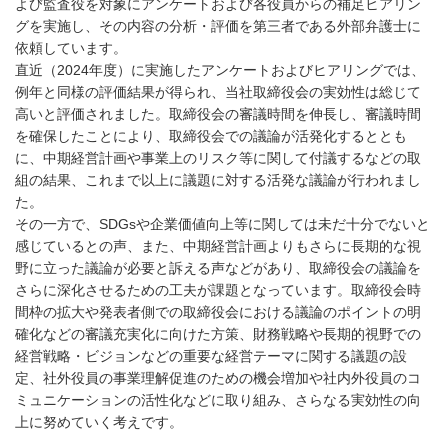
よび監査役を対象にアンケートおよび各役員からの補足ヒアリン
グを実施し、その内容の分析・評価を第三者である外部弁護士に
依頼しています。
直近（2024年度）に実施したアンケートおよびヒアリングでは、
例年と同様の評価結果が得られ、当社取締役会の実効性は総じて
高いと評価されました。取締役会の審議時間を伸長し、審議時間
を確保したことにより、取締役会での議論が活発化するととも
に、中期経営計画や事業上のリスク等に関して付議するなどの取
組の結果、これまで以上に議題に対する活発な議論が行われまし
た。
その一方で、SDGsや企業価値向上等に関しては未だ十分でないと
感じているとの声、また、中期経営計画よりもさらに長期的な視
野に立った議論が必要と訴える声などがあり、取締役会の議論を
さらに深化させるための工夫が課題となっています。取締役会時
間枠の拡大や発表者側での取締役会における議論のポイントの明
確化などの審議充実化に向けた方策、財務戦略や長期的視野での
経営戦略・ビジョンなどの重要な経営テーマに関する議題の設
定、社外役員の事業理解促進のための機会増加や社内外役員のコ
ミュニケーションの活性化などに取り組み、さらなる実効性の向
上に努めていく考えです。