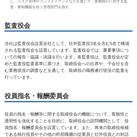
し、リスク管理やコンプライアンスなどを通じて、業務執行に対する監
督・牽制機能を担う管理部門を指す。
監査役会
当社は監査役会設置会社として、社外監査役3名を含む5名で構成
される監査役会を設置しています。監査役会では、重要事項につ
いての報告・協議・決議を行います。各監査役は、監査役会が定
めた監査役監査基準に基づき、取締役会への出席や、子会社を含
む業務状況の調査などを通じて、取締役の職務遂行状況の監査を
行っています。
役員指名・報酬委員会
役員の指名・報酬等に関する取締役会の機能について、客観性と
透明性を強化することを目的に、取締役会の諮問機関として、役
員指名・報酬委員会を設置しています。また、将来の取締役候補
である執行役員やその他の幹部職層の従業員と社外役員との対話