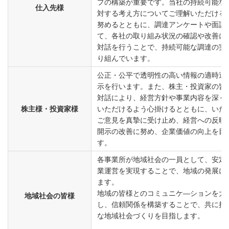
プの構築が重要です。当社の持続可能な
仕入先様
対する考え方についてご理解いただける
努めるとともに、調達アンケートや面談
て、各社の取り組み状況の確認や改善に
対話を行うことで、持続可能な調達の実
り組んでいます。
公正・公平で透明性の高い情報の適時適
示を行います。また、株主・投資家の皆
対話により、経営方針や事業内容を深く
株主様・投資家様
いただけるよう心掛けるとともに、いた
ご意見を真摯に受け止め、経営への反映
開示の改善に努め、企業価値の向上を目
す。
各事業所が地域社会の一員として、安定
業運営を実現することで、地域の発展に
ます。
地域の皆様とのコミュニケ―ションを大
地域社会の皆様
し、信頼関係を構築することで、共に持
な地域社会づくりを目指します。