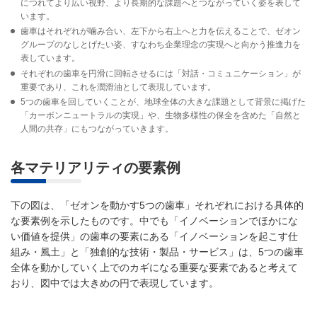
につれてより広い視野、より長期的な課題へとつながっていく姿を表して
います。
歯車はそれぞれが噛み合い、左下から右上へと力を伝えることで、ゼオン
グループのなしとげたい姿、すなわち企業理念の実現へと向かう推進力を
表しています。
それぞれの歯車を円滑に回転させるには「対話・コミュニケーション」が
重要であり、これを潤滑油として表現しています。
5つの歯車を回していくことが、地球全体の大きな課題として背景に掲げた
「カーボンニュートラルの実現」や、生物多様性の保全を含めた「自然と
人間の共存」にもつながっていきます。
各マテリアリティの要素例
下の図は、「ゼオンを動かす5つの歯車」それぞれにおける具体的
な要素例を示したものです。中でも「イノベーションでほかにな
い価値を提供」の歯車の要素にある「イノベーションを起こす仕
組み・風土」と「独創的な技術・製品・サービス」は、5つの歯車
全体を動かしていく上でのカギになる重要な要素であると考えて
おり、図中では大きめの円で表現しています。