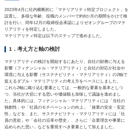
2023年4月に社内横断的に「マテリアリティ特定プロジェクト」を
設置し、多様な年齢、役職のメンバーで約8か月の期間をかけて検
討を行い、同年12月の取締役会承認によりゼオングループのマテ
リアリティを特定しました。
マテリアリティ特定は以下のステップで進めました。
1．考え方と軸の検討
マテリアリティの検討を開始するにあたり、自社の財務に与える
影響（フィナンシャル・マテリアリティ）と自社の対応が社会や
環境に与える影響（サステナビリティ・マテリアリティ）の2軸で
捉えるダブル・マテリアリティの考え方をベースにしました。
これら2軸に織り込む要素としては、一般的な要素を基本としつ
つ、当社が大切にする思いや価値観も加味して議論を進めまし
た。具体的には、フィナンシャル・マテリアリティには「当社の
独創性」や「社員のモチベーションの向上」「操業の安全・安定
性」などを、また、サステナビリティ・マテリアリティには「社
員の意欲」や「会社の沿革や歴史」、さらに「企業理念や事業に
込められた思い」などを重視すべき要素として加えました。