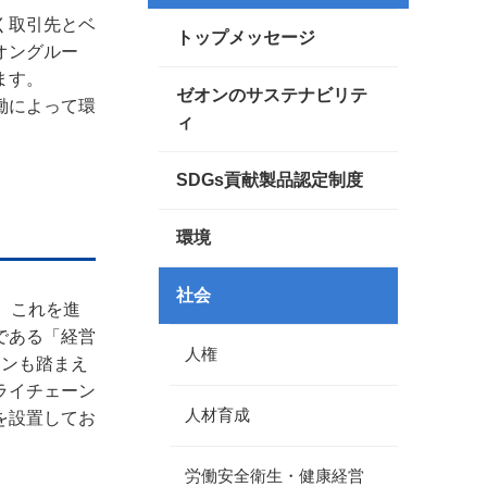
く取引先とベ
トップメッセージ
オングルー
ます。
ゼオンのサステナビリテ
働によって環
ィ
SDGs貢献製品認定制度
環境
社会
。これを進
である「経営
人権
ーンも踏まえ
ライチェーン
人材育成
を設置してお
労働安全衛生・健康経営