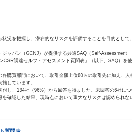
み状況を把握し、潜在的なリスクを評価することを目的として
ン（GCNJ）が提供する共通SAQ（Self-Assessment
本ゼオンCSR調達セルフ・アセスメント質問表」（以下、SAQ）を
の各購買部門において、取引金額上位80％の取引先に加え、人
実施しています。
を送付し、134社（96%）から回答を得ました。未回答の6社に
報を確認した結果、現時点において重大なリスクは認められな
ント質問表