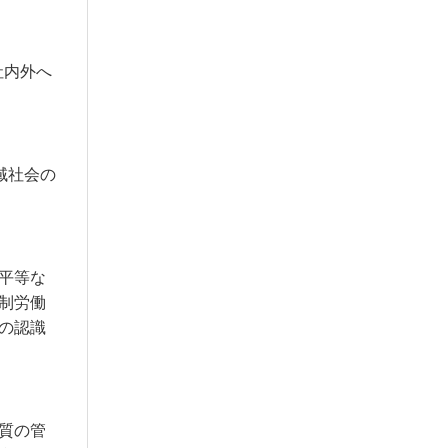
社内外へ
域社会の
平等な
制労働
の認識
質の管