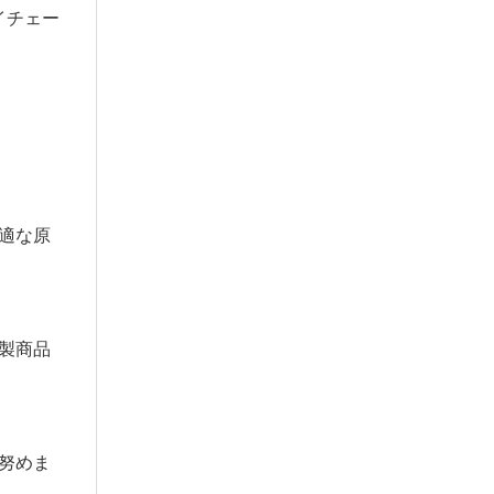
イチェー
適な原
製商品
努めま