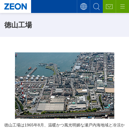
徳山工場
徳山工場は1965年8月、温暖かつ風光明媚な瀬戸内海地域と冷涼か