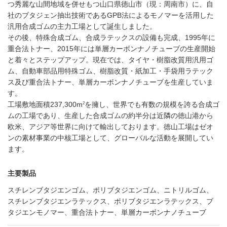
つ秀麗な山間地域を併せもつ山口県徳山市（現：周南市）に、自
社のブタジェン抽出技術であるGPB法によるモノマーを活用した
汎用合成ゴムの主力工場として誕生しました。
その後、特殊合成ゴム、合成ラテックスの設備も完成、1995年に
重合法トナー、2015年には単層カーボンナノチューブの生産開始
と着々とステップアップ。現在では、タイヤ・樹脂改質用汎用ゴ
ム、自動車部品用特殊ゴム、樹脂改質・紙加工・手袋用ラテック
ス及び重合法トナー、単層カーボンナノチューブを生産していま
す。
2
工場敷地面積237,300m
を擁し、世界でも有数の規模を誇る合成ゴ
ムの工場であり、生産した合成ゴムの約半分は近隣の徳山港から
欧米、アジア等世界に向けて輸出しております。徳山工場はゼオ
ンの素材事業の中核工場として、グローバルな活動を展開してい
ます。
主要製品
スチレンブタジエンゴム、ポリブタジエンゴム、ニトリルゴム、
スチレンブタジエンラテックス、ポリブタジエンラテックス、ブ
タジエンモノマー、重合法トナー、単層カーボンナノチューブ