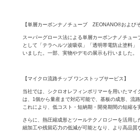
【単層カーボンナノチューブ
ZEONANO®
および
スーパーグロース法による単層カーボンナノチュ
として「テラヘルツ波吸収」「透明帯電防止塗料」
いました。一部、実物やデモの展示も行いました。
【マイクロ流路チップ ワンストップサービス】
当社では、シクロオレフィンポリマーを用いたマイ
は、
1
個から量産まで対応可能で、基板の成形、流
これにより、低コスト・短納期・開発期間の短縮を
さらに、熱圧縮成形とツールテクノロジーを活用し
細加工や残留応力の低減が可能となり、より高品質