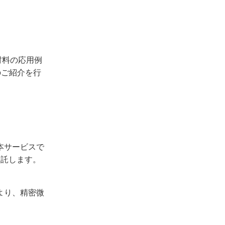
材料の応用例
のご紹介を行
本サービスで
受託します。
より、精密微