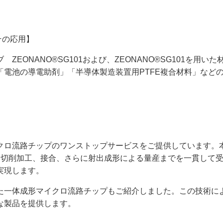
その応用】
ーブ
ZEONANO®SG101
および、
ZEONANO®SG101
を用いた
「電池の導電助剤」「半導体製造装置用
PTFE
複合材料」など
クロ流路チップのワンストップサービスをご提供しています。
路切削加工、接合、さらに射出成形による量産までを一貫して
実現します。
た一体成形マイクロ流路チップもご紹介しました。この技術に
な製品を提供します。