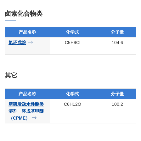
卤素化合物类
产品名称
化学式
分子量
氯环戊烷
C5H9Cl
104.6
其它
产品名称
化学式
分子量
新研发疎水性醚类
C6H12O
100.2
溶剂 环戊基甲醚
（CPME）