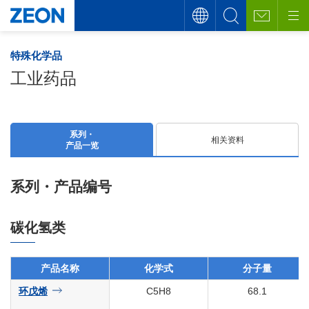
特殊化学品
工业药品
系列・
相关资料
产品一览
系列・产品编号
碳化氢类
产品名称
化学式
分子量
环戊烯
C5H8
68.1