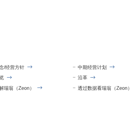
念/经营方针
中期经营计划
览
沿革
解瑞翁（Zeon）
透过数据看瑞翁（Zeon）