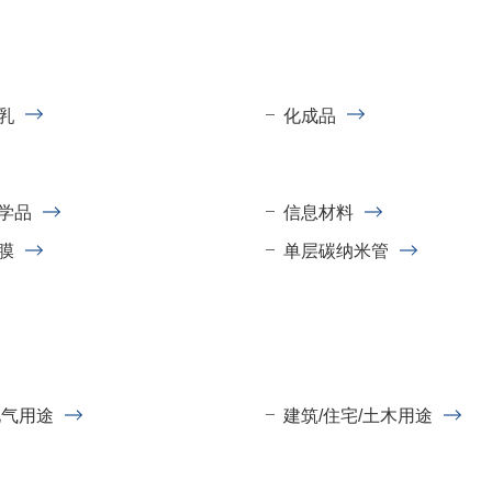
乳
化成品
学品
信息材料
膜
单层碳纳米管
电气用途
建筑/住宅/土木用途