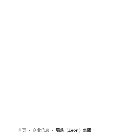
首页
企业信息
瑞翁（Zeon）集团