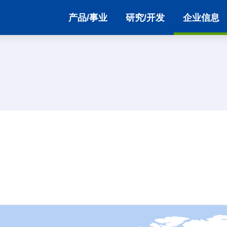
产品/事业
研究/开发
企业信息