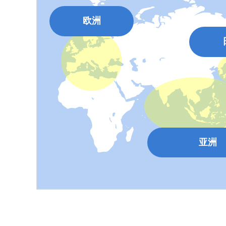
欧洲
亚洲