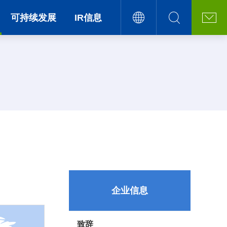
可持续发展
IR信息
企业信息
致辞