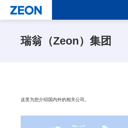
瑞翁（Zeon）集团
这里为您介绍国内外的相关公司。