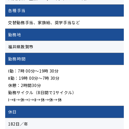
各種手当
交替勤務手当、家族給、奨学手当など
勤務地
福井県敦賀市
勤務時間
Ⅰ勤：7時 00分～19時 30分
Ⅱ勤：19時 00分～7時 30分
休憩：2時間30分
勤務サイクル（8日間で1サイクル）
Ⅰ→Ⅱ→休→Ⅰ→Ⅱ→休→休→休
休日
182日／年