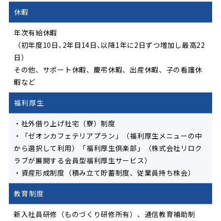
休暇
年次有給休暇
（初年度10日､2年目14日､以降1年に2日ずつ増加し最高22
日）
その他、サポート休暇、慶弔休暇、出産休暇、子の看護休
暇など
福利厚生
・社外借り上げ社宅（寮）制度
・「ゼオンカフェテリアプラン」（福利厚生メニューの中
から選択して利用）「福利厚生倶楽部」（株式会社リロク
ラブが展開する会員型福利厚生サービス）
・資産形成制度（積み立て貯蓄制度、従業員持ち株会）
教育制度
新入社員研修（ものづくり研修所有）、通信教育補助制