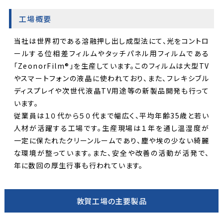
工場概要
当社は世界初である溶融押し出し成型法にて、光をコントロ
ールする位相差フィルムやタッチパネル用フィルムである
「ZeonorFilm®」を生産しています。このフィルムは大型TV
やスマートフォンの液晶に使われており、また、フレキシブル
ディスプレイや次世代液晶TV用途等の新製品開発も行って
います。
従業員は１０代から５０代まで幅広く、平均年齢35歳と若い
人材が活躍する工場です。生産現場は１年を通し温湿度が
一定に保たれたクリーンルームであり、塵や埃の少ない綺麗
な環境が整っています。また、安全や改善の活動が活発で、
年に数回の厚生行事も行われています。
敦賀工場の主要製品